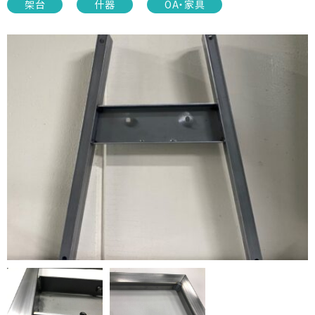
架台
什器
OA・家具